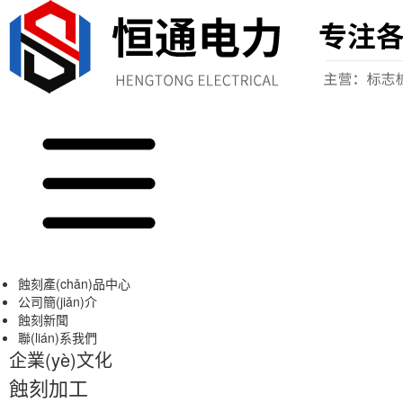
蝕刻產(chǎn)品中心
公司簡(jiǎn)介
蝕刻新聞
聯(lián)系我們
企業(yè)文化
蝕刻加工