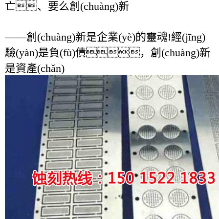
亡、要么創(chuàng)新
——創(chuàng)新是企業(yè)的靈魂!經(jīng)
驗(yàn)是負(fù)債，創(chuàng)新
是資產(chǎn)