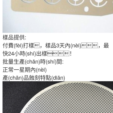
樣品提供:
付費(fèi)打樣，樣品3天內(nèi)，最
快24小時(shí)出樣！
批量生產(chǎn)時(shí)間:
正常一星期內(nèi)
產(chǎn)品蝕刻特點(diǎn)