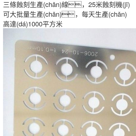
三條蝕刻生產(chǎn)線，25米蝕刻機(jī)
可大批量生產(chǎn)，每天生產(chǎn)
高達(dá)1000平方米